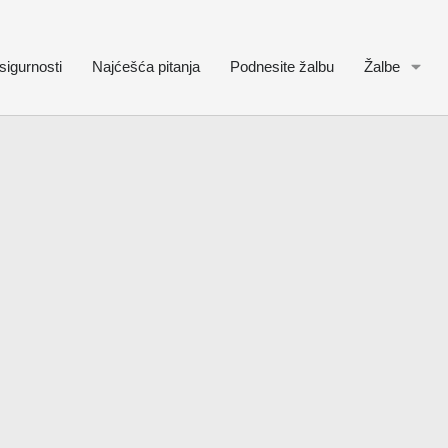
sigurnosti
Najćešća pitanja
Podnesite žalbu
Žalbe