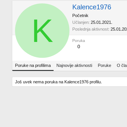
Kalence1976
K
Početnik
Učlanjen
25.01.2021.
Poslednja aktivnost
25.01.20
Poruka
0
Poruke na profilima
Najnovije aktivnosti
Poruke
O čl
Još uvek nema poruka na Kalence1976 profilu.