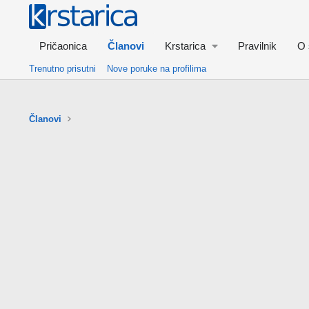
Pričaonica
Članovi
Krstarica
Pravilnik
O 
Trenutno prisutni
Nove poruke na profilima
Članovi