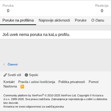
Poruka
Reakcija
0
0
Poruke na profilima
Najnovije aktivnosti
Poruke
O članu
Još uvek nema poruka na kaLu profilu.
Članovi
Svetli stil
Srpski
Kontakt
Pravila i uslovi korišćenja
Politika privatnosti
Pomoć
Naslovna
R
S
S
®
Community platform by XenForo
© 2010-2025 XenForo Ltd.
Copyright ©
Krstarica
d.o.o.
1999-2026. Sva prava zadržana. Zabranjena je reprodukcija u celini i u delovima
bez dozvole.
Krstarica ne snosi odgovornost za sadržaj poruka.