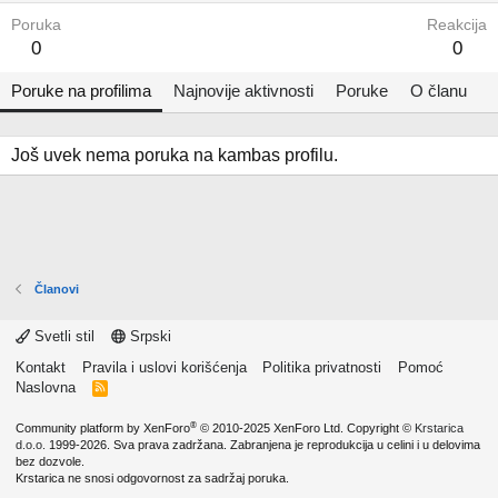
Poruka
Reakcija
0
0
Poruke na profilima
Najnovije aktivnosti
Poruke
O članu
Još uvek nema poruka na kambas profilu.
Članovi
Svetli stil
Srpski
Kontakt
Pravila i uslovi korišćenja
Politika privatnosti
Pomoć
Naslovna
R
S
S
®
Community platform by XenForo
© 2010-2025 XenForo Ltd.
Copyright ©
Krstarica
d.o.o.
1999-2026. Sva prava zadržana. Zabranjena je reprodukcija u celini i u delovima
bez dozvole.
Krstarica ne snosi odgovornost za sadržaj poruka.