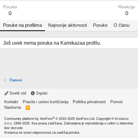
Poruka
Reakcija
0
0
Poruke na profilima
Najnovije aktivnosti
Poruke
O članu
Još uvek nema poruka na Kamikazaa profilu.
Članovi
Svetli stil
Srpski
Kontakt
Pravila i uslovi korišćenja
Politika privatnosti
Pomoć
Naslovna
R
S
S
®
Community platform by XenForo
© 2010-2025 XenForo Ltd.
Copyright ©
Krstarica
d.o.o.
1999-2026. Sva prava zadržana. Zabranjena je reprodukcija u celini i u delovima
bez dozvole.
Krstarica ne snosi odgovornost za sadržaj poruka.