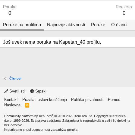
Poruka
Reakcija
0
0
Poruke na profilima
Najnovije aktivnosti
Poruke
O članu
Još uvek nema poruka na Kapetan_40 profilu.
Članovi
Svetli stil
Srpski
Kontakt
Pravila i uslovi korišćenja
Politika privatnosti
Pomoć
Naslovna
R
S
S
®
Community platform by XenForo
© 2010-2025 XenForo Ltd.
Copyright ©
Krstarica
d.o.o.
1999-2026. Sva prava zadržana. Zabranjena je reprodukcija u celini i u delovima
bez dozvole.
Krstarica ne snosi odgovornost za sadržaj poruka.