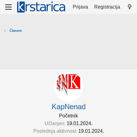
Prijava
Registracija
Članovi
KapNenad
Početnik
Učlanjen
19.01.2024.
Poslednja aktivnost
19.01.2024.