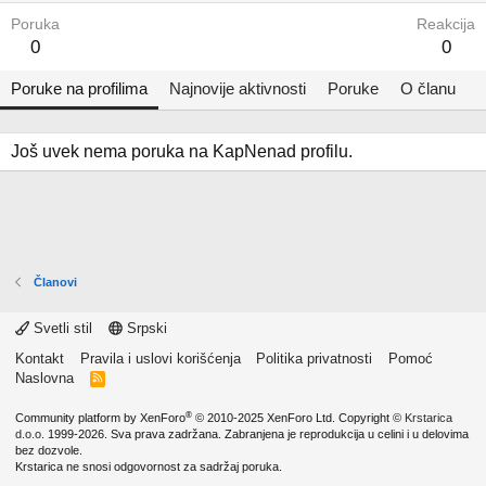
Poruka
Reakcija
0
0
Poruke na profilima
Najnovije aktivnosti
Poruke
O članu
Još uvek nema poruka na KapNenad profilu.
Članovi
Svetli stil
Srpski
Kontakt
Pravila i uslovi korišćenja
Politika privatnosti
Pomoć
Naslovna
R
S
S
®
Community platform by XenForo
© 2010-2025 XenForo Ltd.
Copyright ©
Krstarica
d.o.o.
1999-2026. Sva prava zadržana. Zabranjena je reprodukcija u celini i u delovima
bez dozvole.
Krstarica ne snosi odgovornost za sadržaj poruka.