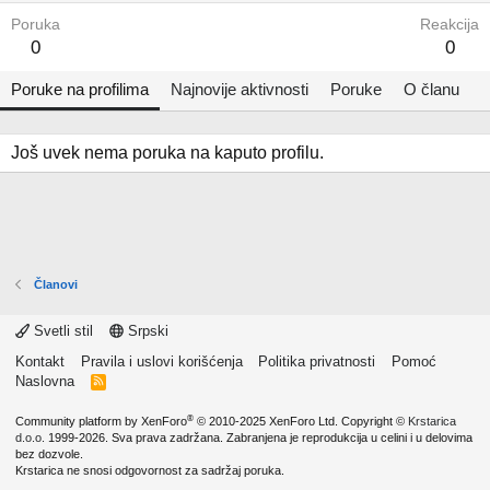
Poruka
Reakcija
0
0
Poruke na profilima
Najnovije aktivnosti
Poruke
O članu
Još uvek nema poruka na kaputo profilu.
Članovi
Svetli stil
Srpski
Kontakt
Pravila i uslovi korišćenja
Politika privatnosti
Pomoć
Naslovna
R
S
S
®
Community platform by XenForo
© 2010-2025 XenForo Ltd.
Copyright ©
Krstarica
d.o.o.
1999-2026. Sva prava zadržana. Zabranjena je reprodukcija u celini i u delovima
bez dozvole.
Krstarica ne snosi odgovornost za sadržaj poruka.