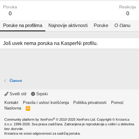
Poruka
Reakcija
0
0
Poruke na profilima
Najnovije aktivnosti
Poruke
O članu
Još uvek nema poruka na KasperNi profilu.
Članovi
Svetli stil
Srpski
Kontakt
Pravila i uslovi korišćenja
Politika privatnosti
Pomoć
Naslovna
R
S
S
®
Community platform by XenForo
© 2010-2025 XenForo Ltd.
Copyright ©
Krstarica
d.o.o.
1999-2026. Sva prava zadržana. Zabranjena je reprodukcija u celini i u delovima
bez dozvole.
Krstarica ne snosi odgovornost za sadržaj poruka.