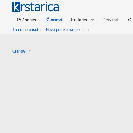
Pričaonica
Članovi
Krstarica
Pravilnik
O 
Trenutno prisutni
Nove poruke na profilima
Članovi