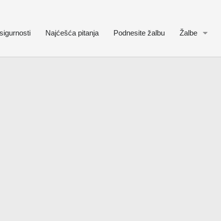
sigurnosti
Najćešća pitanja
Podnesite žalbu
Žalbe