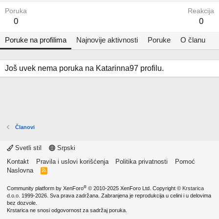
Poruka
Reakcija
0
0
Poruke na profilima
Najnovije aktivnosti
Poruke
O članu
Još uvek nema poruka na Katarinna97 profilu.
Članovi
Svetli stil
Srpski
Kontakt
Pravila i uslovi korišćenja
Politika privatnosti
Pomoć
Naslovna
R
S
S
®
Community platform by XenForo
© 2010-2025 XenForo Ltd.
Copyright ©
Krstarica
d.o.o.
1999-2026. Sva prava zadržana. Zabranjena je reprodukcija u celini i u delovima
bez dozvole.
Krstarica ne snosi odgovornost za sadržaj poruka.