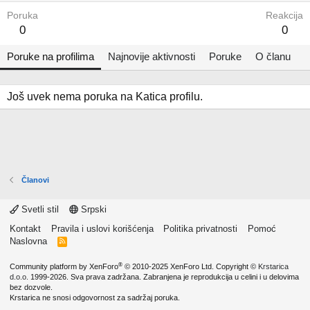
Poruka
Reakcija
0
0
Poruke na profilima
Najnovije aktivnosti
Poruke
O članu
Još uvek nema poruka na Katica profilu.
Članovi
Svetli stil
Srpski
Kontakt
Pravila i uslovi korišćenja
Politika privatnosti
Pomoć
Naslovna
R
S
S
®
Community platform by XenForo
© 2010-2025 XenForo Ltd.
Copyright ©
Krstarica
d.o.o.
1999-2026. Sva prava zadržana. Zabranjena je reprodukcija u celini i u delovima
bez dozvole.
Krstarica ne snosi odgovornost za sadržaj poruka.