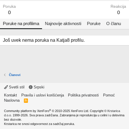
Poruka
Reakcija
0
0
Poruke na profilima
Najnovije aktivnosti
Poruke
O članu
Još uvek nema poruka na Katja8 profilu.
Članovi
Svetli stil
Srpski
Kontakt
Pravila i uslovi korišćenja
Politika privatnosti
Pomoć
Naslovna
R
S
S
®
Community platform by XenForo
© 2010-2025 XenForo Ltd.
Copyright ©
Krstarica
d.o.o.
1999-2026. Sva prava zadržana. Zabranjena je reprodukcija u celini i u delovima
bez dozvole.
Krstarica ne snosi odgovornost za sadržaj poruka.