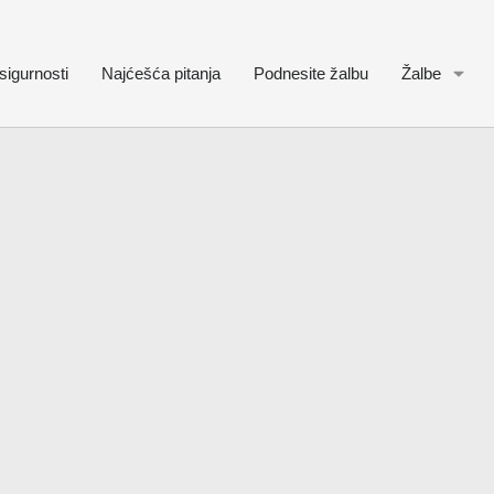
sigurnosti
Najćešća pitanja
Podnesite žalbu
Žalbe