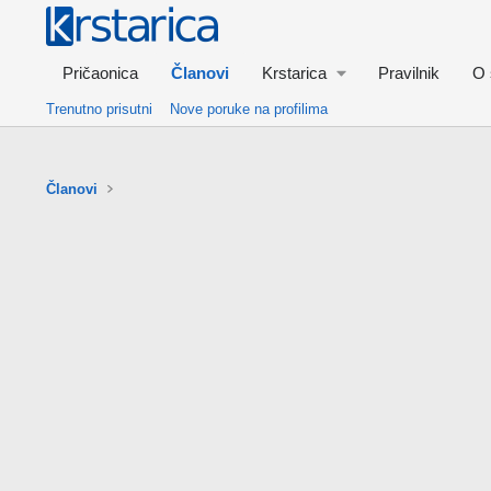
Pričaonica
Članovi
Krstarica
Pravilnik
O 
Trenutno prisutni
Nove poruke na profilima
Članovi