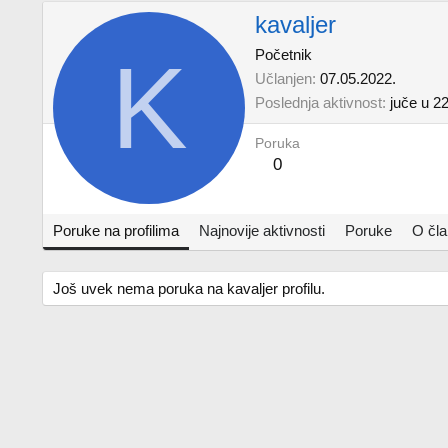
kavaljer
K
Početnik
Učlanjen
07.05.2022.
Poslednja aktivnost
juče u 2
Poruka
0
Poruke na profilima
Najnovije aktivnosti
Poruke
O čl
Još uvek nema poruka na kavaljer profilu.