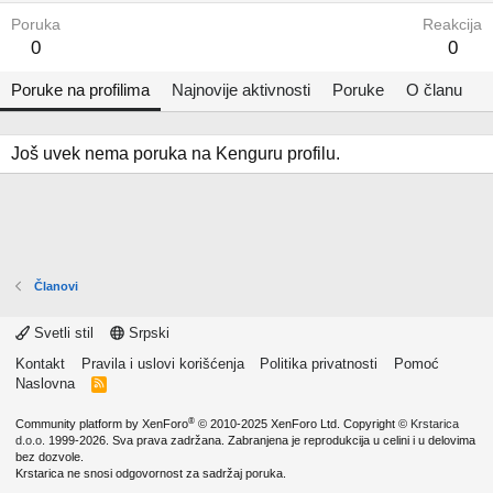
Poruka
Reakcija
0
0
Poruke na profilima
Najnovije aktivnosti
Poruke
O članu
Još uvek nema poruka na Kenguru profilu.
Članovi
Svetli stil
Srpski
Kontakt
Pravila i uslovi korišćenja
Politika privatnosti
Pomoć
Naslovna
R
S
S
®
Community platform by XenForo
© 2010-2025 XenForo Ltd.
Copyright ©
Krstarica
d.o.o.
1999-2026. Sva prava zadržana. Zabranjena je reprodukcija u celini i u delovima
bez dozvole.
Krstarica ne snosi odgovornost za sadržaj poruka.