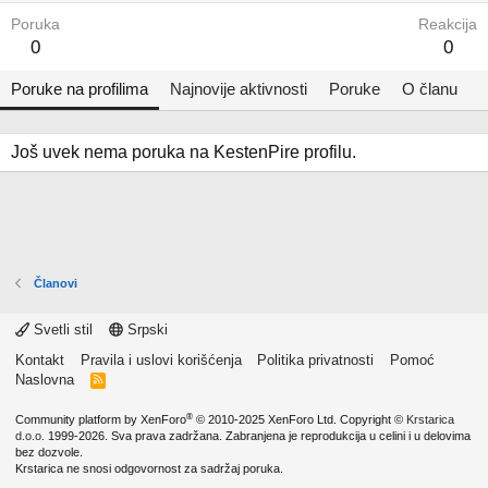
Poruka
Reakcija
0
0
Poruke na profilima
Najnovije aktivnosti
Poruke
O članu
Još uvek nema poruka na KestenPire profilu.
Članovi
Svetli stil
Srpski
Kontakt
Pravila i uslovi korišćenja
Politika privatnosti
Pomoć
Naslovna
R
S
S
®
Community platform by XenForo
© 2010-2025 XenForo Ltd.
Copyright ©
Krstarica
d.o.o.
1999-2026. Sva prava zadržana. Zabranjena je reprodukcija u celini i u delovima
bez dozvole.
Krstarica ne snosi odgovornost za sadržaj poruka.