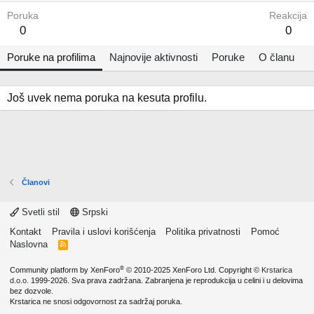
Poruka
Reakcija
0
0
Poruke na profilima
Najnovije aktivnosti
Poruke
O članu
Još uvek nema poruka na kesuta profilu.
Članovi
Svetli stil
Srpski
Kontakt
Pravila i uslovi korišćenja
Politika privatnosti
Pomoć
Naslovna
R
S
S
®
Community platform by XenForo
© 2010-2025 XenForo Ltd.
Copyright ©
Krstarica
d.o.o.
1999-2026. Sva prava zadržana. Zabranjena je reprodukcija u celini i u delovima
bez dozvole.
Krstarica ne snosi odgovornost za sadržaj poruka.