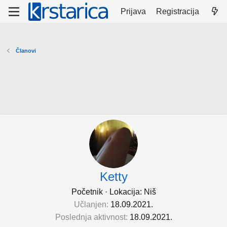
Prijava
Registracija
Članovi
Ketty
Početnik
·
Lokacija:
Niš
Učlanjen
18.09.2021.
Poslednja aktivnost
18.09.2021.