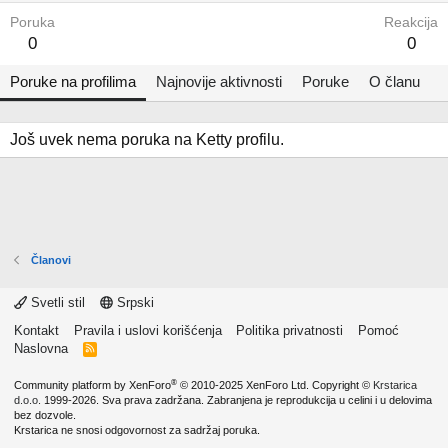
Poruka
Reakcija
0
0
Poruke na profilima
Najnovije aktivnosti
Poruke
O članu
Još uvek nema poruka na Ketty profilu.
Članovi
Svetli stil
Srpski
Kontakt
Pravila i uslovi korišćenja
Politika privatnosti
Pomoć
Naslovna
R
S
S
®
Community platform by XenForo
© 2010-2025 XenForo Ltd.
Copyright ©
Krstarica
d.o.o.
1999-2026. Sva prava zadržana. Zabranjena je reprodukcija u celini i u delovima
bez dozvole.
Krstarica ne snosi odgovornost za sadržaj poruka.