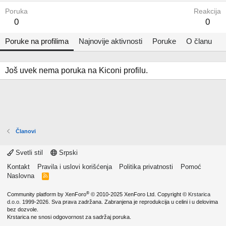
Poruka
Reakcija
0
0
Poruke na profilima
Najnovije aktivnosti
Poruke
O članu
Još uvek nema poruka na Kiconi profilu.
Članovi
Svetli stil
Srpski
Kontakt
Pravila i uslovi korišćenja
Politika privatnosti
Pomoć
Naslovna
R
S
S
®
Community platform by XenForo
© 2010-2025 XenForo Ltd.
Copyright ©
Krstarica
d.o.o.
1999-2026. Sva prava zadržana. Zabranjena je reprodukcija u celini i u delovima
bez dozvole.
Krstarica ne snosi odgovornost za sadržaj poruka.