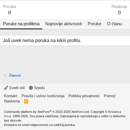
Poruka
Reakcija
0
0
Poruke na profilima
Najnovije aktivnosti
Poruke
O članu
Još uvek nema poruka na kikiii profilu.
Članovi
Svetli stil
Srpski
Kontakt
Pravila i uslovi korišćenja
Politika privatnosti
Pomoć
Naslovna
R
S
S
®
Community platform by XenForo
© 2010-2025 XenForo Ltd.
Copyright ©
Krstarica
d.o.o.
1999-2026. Sva prava zadržana. Zabranjena je reprodukcija u celini i u delovima
bez dozvole.
Krstarica ne snosi odgovornost za sadržaj poruka.