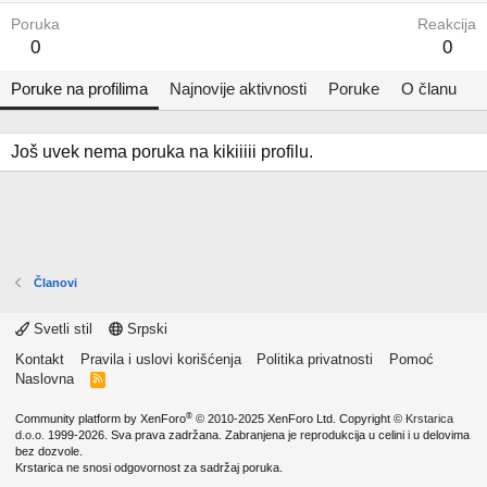
Poruka
Reakcija
0
0
Poruke na profilima
Najnovije aktivnosti
Poruke
O članu
Još uvek nema poruka na kikiiiii profilu.
Članovi
Svetli stil
Srpski
Kontakt
Pravila i uslovi korišćenja
Politika privatnosti
Pomoć
Naslovna
R
S
S
®
Community platform by XenForo
© 2010-2025 XenForo Ltd.
Copyright ©
Krstarica
d.o.o.
1999-2026. Sva prava zadržana. Zabranjena je reprodukcija u celini i u delovima
bez dozvole.
Krstarica ne snosi odgovornost za sadržaj poruka.