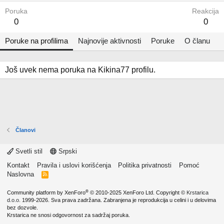
Poruka
Reakcija
0
0
Poruke na profilima
Najnovije aktivnosti
Poruke
O članu
Još uvek nema poruka na Kikina77 profilu.
Članovi
Svetli stil
Srpski
Kontakt
Pravila i uslovi korišćenja
Politika privatnosti
Pomoć
Naslovna
R
S
S
®
Community platform by XenForo
© 2010-2025 XenForo Ltd.
Copyright ©
Krstarica
d.o.o.
1999-2026. Sva prava zadržana. Zabranjena je reprodukcija u celini i u delovima
bez dozvole.
Krstarica ne snosi odgovornost za sadržaj poruka.