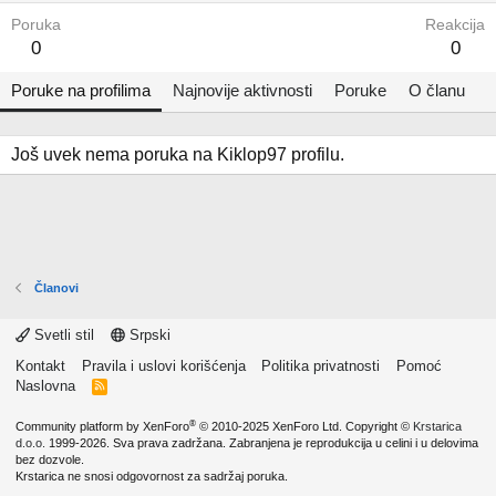
Poruka
Reakcija
0
0
Poruke na profilima
Najnovije aktivnosti
Poruke
O članu
Još uvek nema poruka na Kiklop97 profilu.
Članovi
Svetli stil
Srpski
Kontakt
Pravila i uslovi korišćenja
Politika privatnosti
Pomoć
Naslovna
R
S
S
®
Community platform by XenForo
© 2010-2025 XenForo Ltd.
Copyright ©
Krstarica
d.o.o.
1999-2026. Sva prava zadržana. Zabranjena je reprodukcija u celini i u delovima
bez dozvole.
Krstarica ne snosi odgovornost za sadržaj poruka.