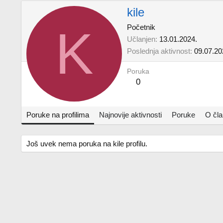
kile
K
Početnik
Učlanjen
13.01.2024.
Poslednja aktivnost
09.07.20
Poruka
0
Poruke na profilima
Najnovije aktivnosti
Poruke
O čl
Još uvek nema poruka na kile profilu.