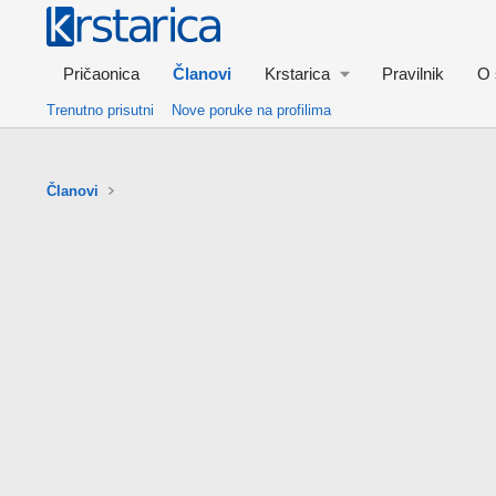
Pričaonica
Članovi
Krstarica
Pravilnik
O 
Trenutno prisutni
Nove poruke na profilima
Članovi