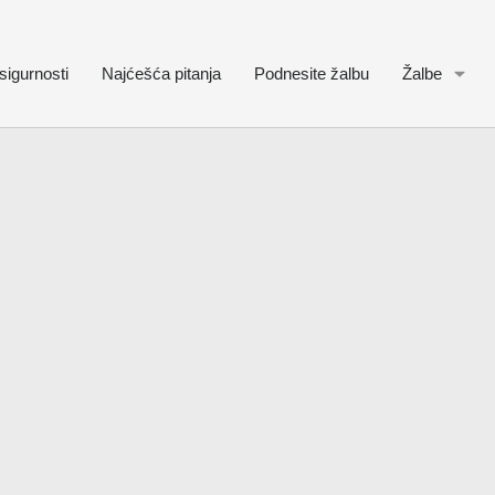
sigurnosti
Najćešća pitanja
Podnesite žalbu
Žalbe