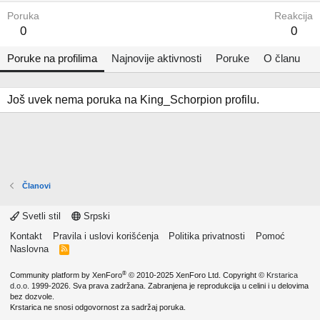
Poruka
Reakcija
0
0
Poruke na profilima
Najnovije aktivnosti
Poruke
O članu
Još uvek nema poruka na King_Schorpion profilu.
Članovi
Svetli stil
Srpski
Kontakt
Pravila i uslovi korišćenja
Politika privatnosti
Pomoć
Naslovna
R
S
S
®
Community platform by XenForo
© 2010-2025 XenForo Ltd.
Copyright ©
Krstarica
d.o.o.
1999-2026. Sva prava zadržana. Zabranjena je reprodukcija u celini i u delovima
bez dozvole.
Krstarica ne snosi odgovornost za sadržaj poruka.