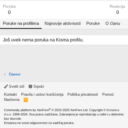
Poruka
Reakcija
0
0
Poruke na profilima
Najnovije aktivnosti
Poruke
O članu
Još uvek nema poruka na Kisma profilu.
Članovi
Svetli stil
Srpski
Kontakt
Pravila i uslovi korišćenja
Politika privatnosti
Pomoć
Naslovna
R
S
S
®
Community platform by XenForo
© 2010-2025 XenForo Ltd.
Copyright ©
Krstarica
d.o.o.
1999-2026. Sva prava zadržana. Zabranjena je reprodukcija u celini i u delovima
bez dozvole.
Krstarica ne snosi odgovornost za sadržaj poruka.