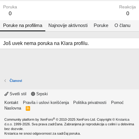
Poruka
Reakcija
0
0
Poruke na profilima
Najnovije aktivnosti
Poruke
O članu
Još uvek nema poruka na Klara profilu.
Članovi
Svetli stil
Srpski
Kontakt
Pravila i uslovi korišćenja
Politika privatnosti
Pomoć
Naslovna
R
S
S
®
Community platform by XenForo
© 2010-2025 XenForo Ltd.
Copyright ©
Krstarica
d.o.o.
1999-2026. Sva prava zadržana. Zabranjena je reprodukcija u celini i u delovima
bez dozvole.
Krstarica ne snosi odgovornost za sadržaj poruka.