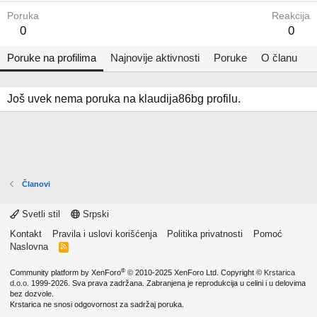
Poruka
Reakcija
0
0
Poruke na profilima
Najnovije aktivnosti
Poruke
O članu
Još uvek nema poruka na klaudija86bg profilu.
Članovi
Svetli stil
Srpski
Kontakt
Pravila i uslovi korišćenja
Politika privatnosti
Pomoć
Naslovna
R
S
S
®
Community platform by XenForo
© 2010-2025 XenForo Ltd.
Copyright ©
Krstarica
d.o.o.
1999-2026. Sva prava zadržana. Zabranjena je reprodukcija u celini i u delovima
bez dozvole.
Krstarica ne snosi odgovornost za sadržaj poruka.