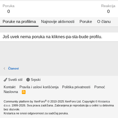
Poruka
Reakcija
0
0
Poruke na profilima
Najnovije aktivnosti
Poruke
O članu
Još uvek nema poruka na kliknes-pa-sta-bude profilu.
Članovi
Svetli stil
Srpski
Kontakt
Pravila i uslovi korišćenja
Politika privatnosti
Pomoć
Naslovna
R
S
S
®
Community platform by XenForo
© 2010-2025 XenForo Ltd.
Copyright ©
Krstarica
d.o.o.
1999-2026. Sva prava zadržana. Zabranjena je reprodukcija u celini i u delovima
bez dozvole.
Krstarica ne snosi odgovornost za sadržaj poruka.