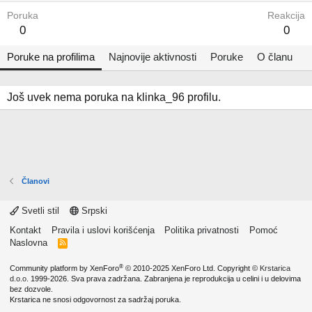
Poruka
Reakcija
0
0
Poruke na profilima
Najnovije aktivnosti
Poruke
O članu
Još uvek nema poruka na klinka_96 profilu.
Članovi
Svetli stil
Srpski
Kontakt
Pravila i uslovi korišćenja
Politika privatnosti
Pomoć
Naslovna
R
S
S
®
Community platform by XenForo
© 2010-2025 XenForo Ltd.
Copyright ©
Krstarica
d.o.o.
1999-2026. Sva prava zadržana. Zabranjena je reprodukcija u celini i u delovima
bez dozvole.
Krstarica ne snosi odgovornost za sadržaj poruka.