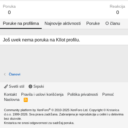
Poruka
Reakcija
0
0
Poruke na profilima
Najnovije aktivnosti
Poruke
O članu
Još uvek nema poruka na Kllot profilu.
Članovi
Svetli stil
Srpski
Kontakt
Pravila i uslovi korišćenja
Politika privatnosti
Pomoć
Naslovna
R
S
S
®
Community platform by XenForo
© 2010-2025 XenForo Ltd.
Copyright ©
Krstarica
d.o.o.
1999-2026. Sva prava zadržana. Zabranjena je reprodukcija u celini i u delovima
bez dozvole.
Krstarica ne snosi odgovornost za sadržaj poruka.