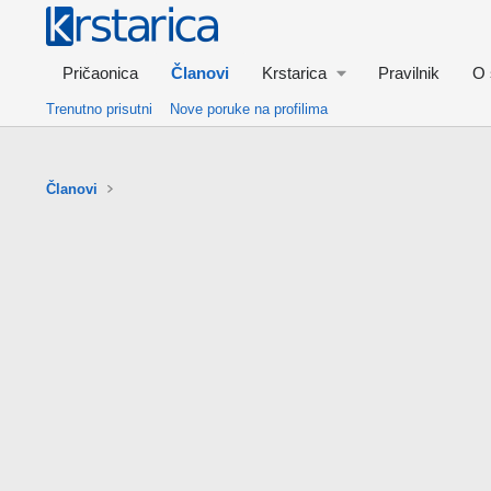
Pričaonica
Članovi
Krstarica
Pravilnik
O 
Trenutno prisutni
Nove poruke na profilima
Članovi