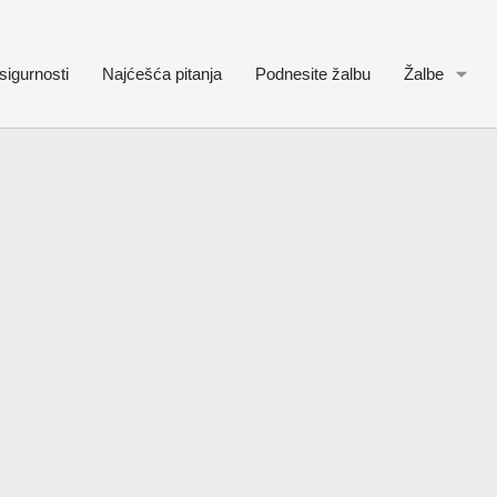
sigurnosti
Najćešća pitanja
Podnesite žalbu
Žalbe