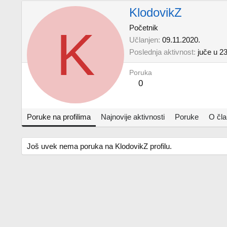
KlodovikZ
K
Početnik
Učlanjen
09.11.2020.
Poslednja aktivnost
juče u 2
Poruka
0
Poruke na profilima
Najnovije aktivnosti
Poruke
O čl
Još uvek nema poruka na KlodovikZ profilu.