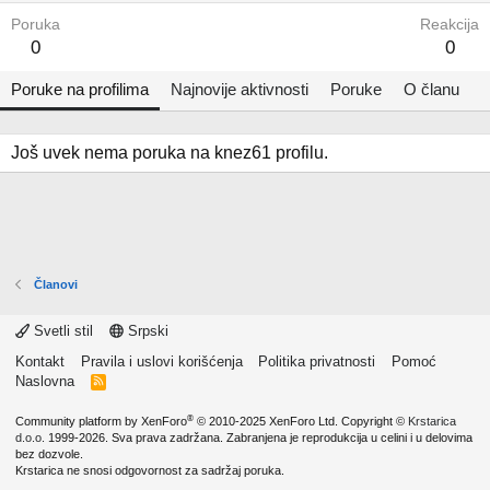
Poruka
Reakcija
0
0
Poruke na profilima
Najnovije aktivnosti
Poruke
O članu
Još uvek nema poruka na knez61 profilu.
Članovi
Svetli stil
Srpski
Kontakt
Pravila i uslovi korišćenja
Politika privatnosti
Pomoć
Naslovna
R
S
S
®
Community platform by XenForo
© 2010-2025 XenForo Ltd.
Copyright ©
Krstarica
d.o.o.
1999-2026. Sva prava zadržana. Zabranjena je reprodukcija u celini i u delovima
bez dozvole.
Krstarica ne snosi odgovornost za sadržaj poruka.