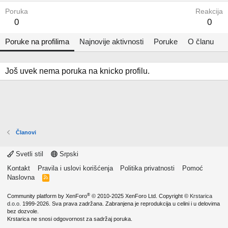
Poruka
Reakcija
0
0
Poruke na profilima
Najnovije aktivnosti
Poruke
O članu
Još uvek nema poruka na knicko profilu.
Članovi
Svetli stil
Srpski
Kontakt
Pravila i uslovi korišćenja
Politika privatnosti
Pomoć
Naslovna
R
S
S
®
Community platform by XenForo
© 2010-2025 XenForo Ltd.
Copyright ©
Krstarica
d.o.o.
1999-2026. Sva prava zadržana. Zabranjena je reprodukcija u celini i u delovima
bez dozvole.
Krstarica ne snosi odgovornost za sadržaj poruka.