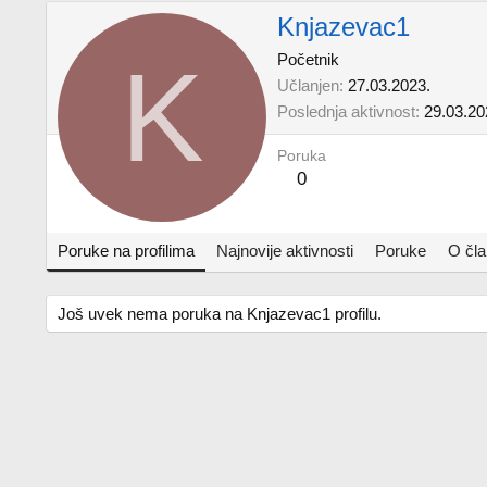
Knjazevac1
K
Početnik
Učlanjen
27.03.2023.
Poslednja aktivnost
29.03.20
Poruka
0
Poruke na profilima
Najnovije aktivnosti
Poruke
O čl
Još uvek nema poruka na Knjazevac1 profilu.