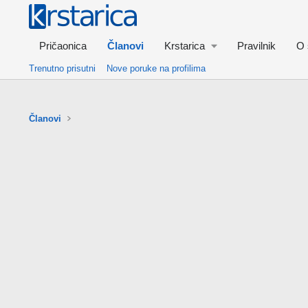
Pričaonica
Članovi
Krstarica
Pravilnik
O 
Trenutno prisutni
Nove poruke na profilima
Članovi