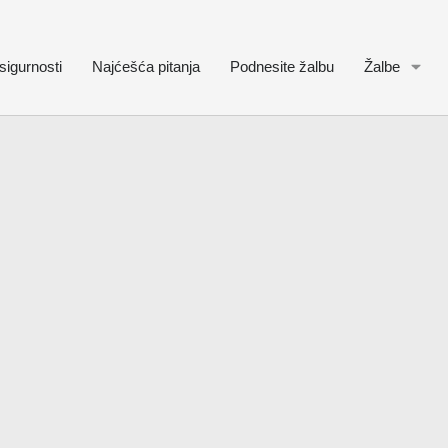
sigurnosti
Najćešća pitanja
Podnesite žalbu
Žalbe