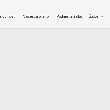
sigurnosti
Najćešća pitanja
Podnesite žalbu
Žalbe