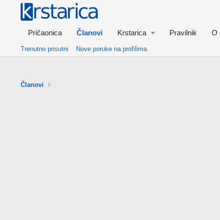
Pričaonica
Članovi
Krstarica
Pravilnik
O 
Trenutno prisutni
Nove poruke na profilima
Članovi