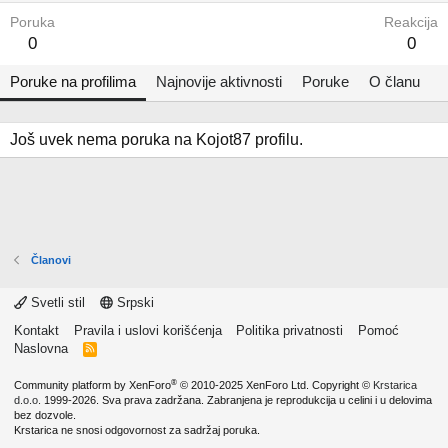
Poruka
Reakcija
0
0
Poruke na profilima
Najnovije aktivnosti
Poruke
O članu
Još uvek nema poruka na Kojot87 profilu.
Članovi
Svetli stil
Srpski
Kontakt
Pravila i uslovi korišćenja
Politika privatnosti
Pomoć
Naslovna
R
S
S
®
Community platform by XenForo
© 2010-2025 XenForo Ltd.
Copyright ©
Krstarica
d.o.o.
1999-2026. Sva prava zadržana. Zabranjena je reprodukcija u celini i u delovima
bez dozvole.
Krstarica ne snosi odgovornost za sadržaj poruka.