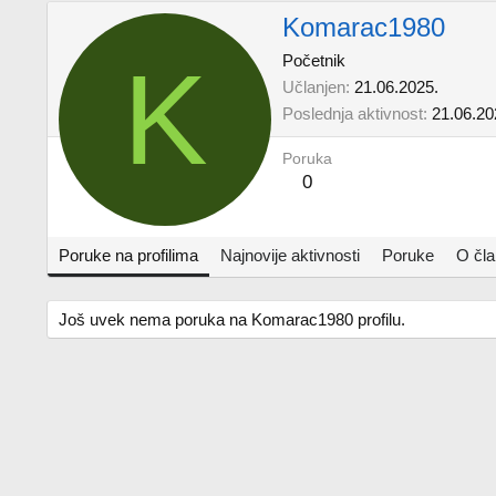
Komarac1980
K
Početnik
Učlanjen
21.06.2025.
Poslednja aktivnost
21.06.20
Poruka
0
Poruke na profilima
Najnovije aktivnosti
Poruke
O čl
Još uvek nema poruka na Komarac1980 profilu.