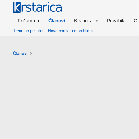
Pričaonica
Članovi
Krstarica
Pravilnik
O 
Trenutno prisutni
Nove poruke na profilima
Članovi