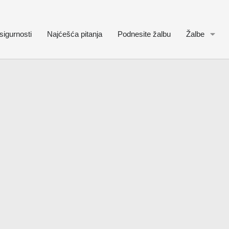
sigurnosti
Najćešća pitanja
Podnesite žalbu
Žalbe