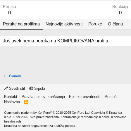
Poruka
Reakcija
0
0
Poruke na profilima
Najnovije aktivnosti
Poruke
O članu
Još uvek nema poruka na KOMPLIKOVANA profilu.
Članovi
Svetli stil
Srpski
Kontakt
Pravila i uslovi korišćenja
Politika privatnosti
Pomoć
Naslovna
R
S
S
®
Community platform by XenForo
© 2010-2025 XenForo Ltd.
Copyright ©
Krstarica
d.o.o.
1999-2026. Sva prava zadržana. Zabranjena je reprodukcija u celini i u delovima
bez dozvole.
Krstarica ne snosi odgovornost za sadržaj poruka.