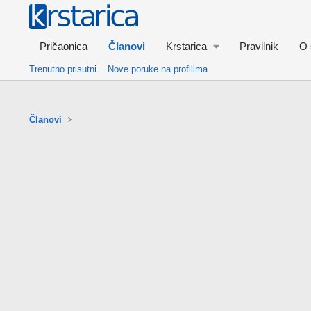
Pričaonica
Članovi
Krstarica
Pravilnik
O 
Trenutno prisutni
Nove poruke na profilima
Članovi