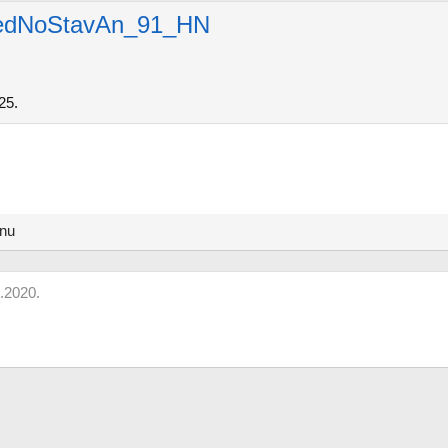
edNoStavAn_91_HN
25.
anu
.2020.