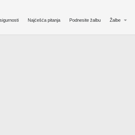
sigurnosti
Najćešća pitanja
Podnesite žalbu
Žalbe