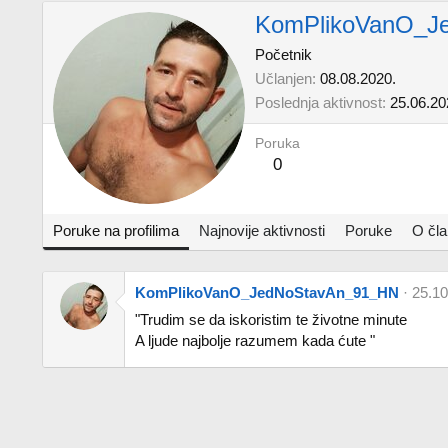
KomPlikoVanO_J
Početnik
Učlanjen
08.08.2020.
Poslednja aktivnost
25.06.20
Poruka
0
Poruke na profilima
Najnovije aktivnosti
Poruke
O čl
KomPlikoVanO_JedNoStavAn_91_HN
25.10
"Trudim se da iskoristim te životne minute
A ljude najbolje razumem kada ćute "