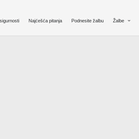
sigurnosti
Najćešća pitanja
Podnesite žalbu
Žalbe