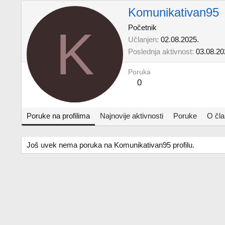
Komunikativan95
K
Početnik
Učlanjen
02.08.2025.
Poslednja aktivnost
03.08.20
Poruka
0
Poruke na profilima
Najnovije aktivnosti
Poruke
O čl
Još uvek nema poruka na Komunikativan95 profilu.