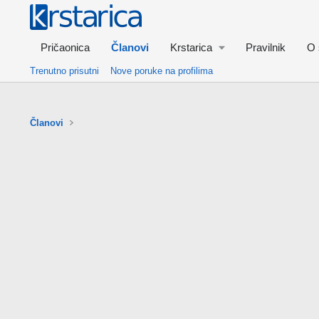
Pričaonica
Članovi
Krstarica
Pravilnik
O 
Trenutno prisutni
Nove poruke na profilima
Članovi