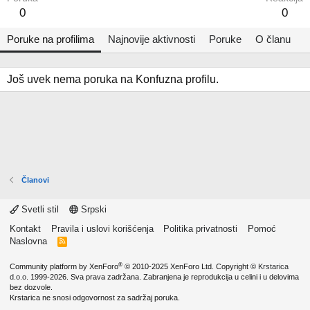
0
0
Poruke na profilima
Najnovije aktivnosti
Poruke
O članu
Još uvek nema poruka na Konfuzna profilu.
Članovi
Svetli stil
Srpski
Kontakt
Pravila i uslovi korišćenja
Politika privatnosti
Pomoć
Naslovna
R
S
S
®
Community platform by XenForo
© 2010-2025 XenForo Ltd.
Copyright ©
Krstarica
d.o.o.
1999-2026. Sva prava zadržana. Zabranjena je reprodukcija u celini i u delovima
bez dozvole.
Krstarica ne snosi odgovornost za sadržaj poruka.