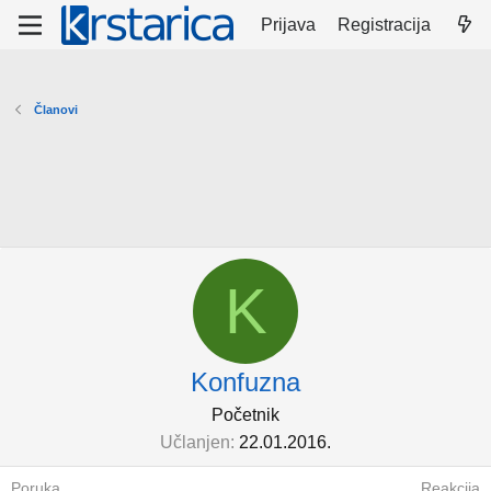
Prijava
Registracija
Članovi
K
Konfuzna
Početnik
Učlanjen
22.01.2016.
Poruka
Reakcija