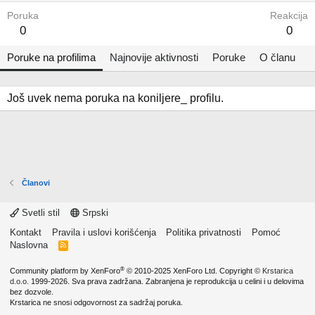
Poruka
Reakcija
0
0
Poruke na profilima
Najnovije aktivnosti
Poruke
O članu
Još uvek nema poruka na koniljere_ profilu.
Članovi
Svetli stil
Srpski
Kontakt
Pravila i uslovi korišćenja
Politika privatnosti
Pomoć
Naslovna
R
S
S
®
Community platform by XenForo
© 2010-2025 XenForo Ltd.
Copyright ©
Krstarica
d.o.o.
1999-2026. Sva prava zadržana. Zabranjena je reprodukcija u celini i u delovima
bez dozvole.
Krstarica ne snosi odgovornost za sadržaj poruka.