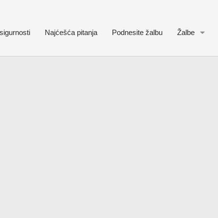
sigurnosti
Najćešća pitanja
Podnesite žalbu
Žalbe