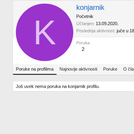
konjarnik
K
Početnik
Učlanjen
13.09.2020.
Poslednja aktivnost
juče u 1
Poruka
2
Poruke na profilima
Najnovije aktivnosti
Poruke
O čl
Još uvek nema poruka na konjarnik profilu.