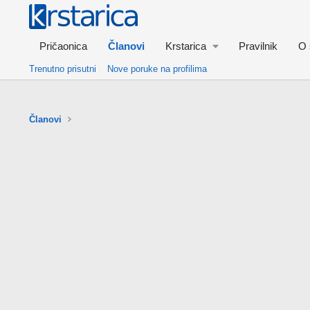
Pričaonica
Članovi
Krstarica
Pravilnik
O 
Trenutno prisutni
Nove poruke na profilima
Članovi