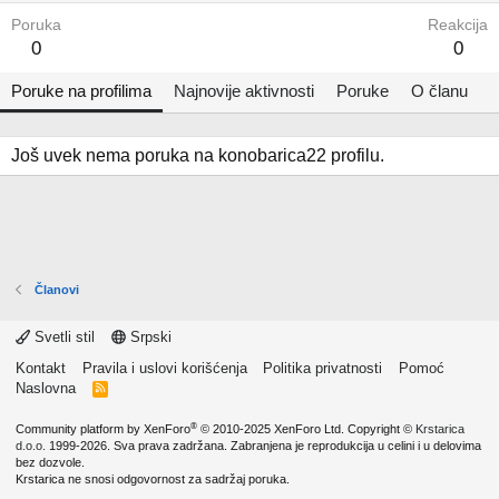
Poruka
Reakcija
0
0
Poruke na profilima
Najnovije aktivnosti
Poruke
O članu
Još uvek nema poruka na konobarica22 profilu.
Članovi
Svetli stil
Srpski
Kontakt
Pravila i uslovi korišćenja
Politika privatnosti
Pomoć
Naslovna
R
S
S
®
Community platform by XenForo
© 2010-2025 XenForo Ltd.
Copyright ©
Krstarica
d.o.o.
1999-2026. Sva prava zadržana. Zabranjena je reprodukcija u celini i u delovima
bez dozvole.
Krstarica ne snosi odgovornost za sadržaj poruka.