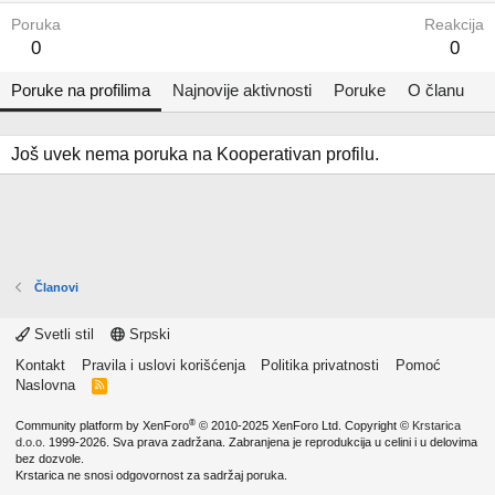
Poruka
Reakcija
0
0
Poruke na profilima
Najnovije aktivnosti
Poruke
O članu
Još uvek nema poruka na Kooperativan profilu.
Članovi
Svetli stil
Srpski
Kontakt
Pravila i uslovi korišćenja
Politika privatnosti
Pomoć
Naslovna
R
S
S
®
Community platform by XenForo
© 2010-2025 XenForo Ltd.
Copyright ©
Krstarica
d.o.o.
1999-2026. Sva prava zadržana. Zabranjena je reprodukcija u celini i u delovima
bez dozvole.
Krstarica ne snosi odgovornost za sadržaj poruka.