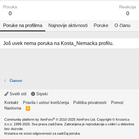
Poruka
Reakcija
0
0
Poruke na profilima
Najnovije aktivnosti
Poruke
O članu
Još uvek nema poruka na Kosta_Nemacka profilu.
Članovi
Svetli stil
Srpski
Kontakt
Pravila i uslovi korišćenja
Politika privatnosti
Pomoć
Naslovna
R
S
S
®
Community platform by XenForo
© 2010-2025 XenForo Ltd.
Copyright ©
Krstarica
d.o.o.
1999-2026. Sva prava zadržana. Zabranjena je reprodukcija u celini i u delovima
bez dozvole.
Krstarica ne snosi odgovornost za sadržaj poruka.