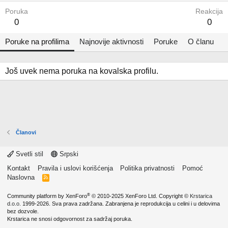
Poruka
Reakcija
0
0
Poruke na profilima
Najnovije aktivnosti
Poruke
O članu
Još uvek nema poruka na kovalska profilu.
Članovi
Svetli stil
Srpski
Kontakt
Pravila i uslovi korišćenja
Politika privatnosti
Pomoć
Naslovna
R
S
S
®
Community platform by XenForo
© 2010-2025 XenForo Ltd.
Copyright ©
Krstarica
d.o.o.
1999-2026. Sva prava zadržana. Zabranjena je reprodukcija u celini i u delovima
bez dozvole.
Krstarica ne snosi odgovornost za sadržaj poruka.