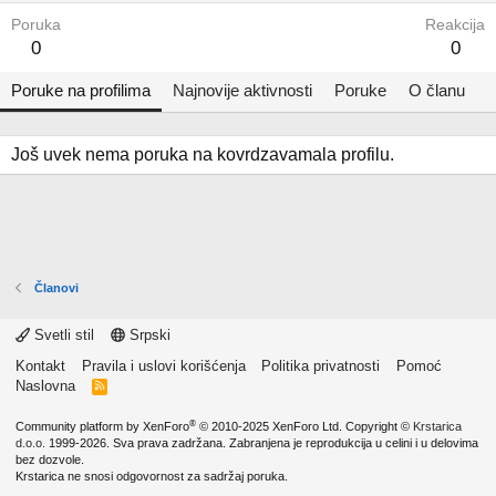
Poruka
Reakcija
0
0
Poruke na profilima
Najnovije aktivnosti
Poruke
O članu
Još uvek nema poruka na kovrdzavamala profilu.
Članovi
Svetli stil
Srpski
Kontakt
Pravila i uslovi korišćenja
Politika privatnosti
Pomoć
Naslovna
R
S
S
®
Community platform by XenForo
© 2010-2025 XenForo Ltd.
Copyright ©
Krstarica
d.o.o.
1999-2026. Sva prava zadržana. Zabranjena je reprodukcija u celini i u delovima
bez dozvole.
Krstarica ne snosi odgovornost za sadržaj poruka.