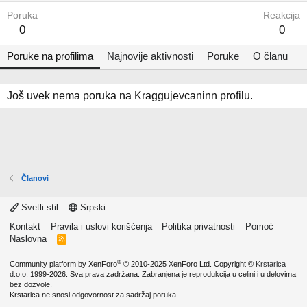
Poruka
Reakcija
0
0
Poruke na profilima
Najnovije aktivnosti
Poruke
O članu
Još uvek nema poruka na Kraggujevcaninn profilu.
Članovi
Svetli stil
Srpski
Kontakt
Pravila i uslovi korišćenja
Politika privatnosti
Pomoć
Naslovna
R
S
S
®
Community platform by XenForo
© 2010-2025 XenForo Ltd.
Copyright ©
Krstarica
d.o.o.
1999-2026. Sva prava zadržana. Zabranjena je reprodukcija u celini i u delovima
bez dozvole.
Krstarica ne snosi odgovornost za sadržaj poruka.