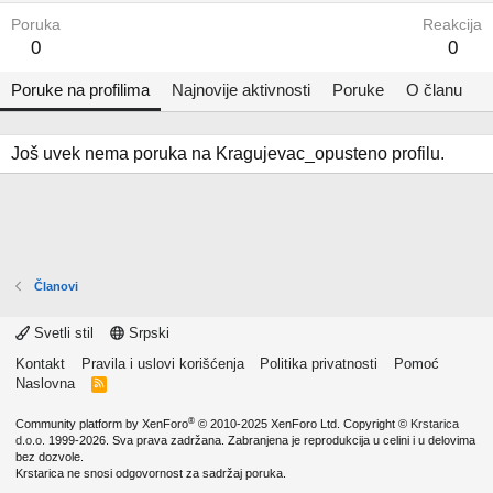
Poruka
Reakcija
0
0
Poruke na profilima
Najnovije aktivnosti
Poruke
O članu
Još uvek nema poruka na Kragujevac_opusteno profilu.
Članovi
Svetli stil
Srpski
Kontakt
Pravila i uslovi korišćenja
Politika privatnosti
Pomoć
Naslovna
R
S
S
®
Community platform by XenForo
© 2010-2025 XenForo Ltd.
Copyright ©
Krstarica
d.o.o.
1999-2026. Sva prava zadržana. Zabranjena je reprodukcija u celini i u delovima
bez dozvole.
Krstarica ne snosi odgovornost za sadržaj poruka.